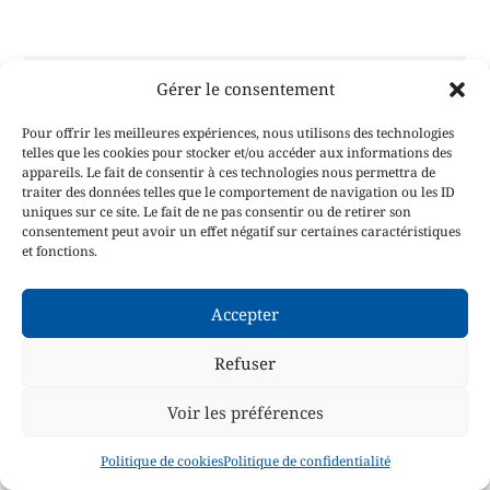
Gérer le consentement
Pour offrir les meilleures expériences, nous utilisons des technologies
telles que les cookies pour stocker et/ou accéder aux informations des
appareils. Le fait de consentir à ces technologies nous permettra de
traiter des données telles que le comportement de navigation ou les ID
uniques sur ce site. Le fait de ne pas consentir ou de retirer son
1
2
consentement peut avoir un effet négatif sur certaines caractéristiques
et fonctions.
Espace multisports et
Accepter
multiterrains
Refuser
Voir les préférences
Le
PITCH’ONE
a été inventé par François
Emmanuel Vigneau (
Sports Espaces
Politique de cookies
Politique de confidentialité
Innovation
). Ce nouveau concept