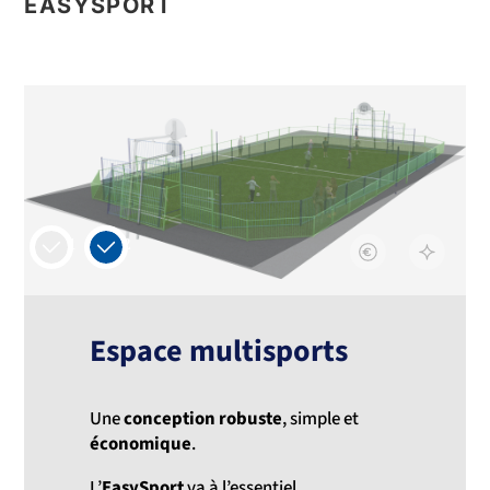
EASYSPORT
1
2
Espace multisports
Une
conception robuste
, simple et
économique
.
L’
EasySport
va à l’essentiel.