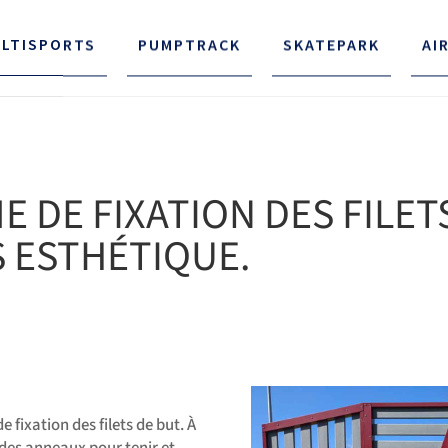
LTISPORTS
PUMPTRACK
SKATEPARK
AI
 DE FIXATION DES FILETS
 ESTHÉTIQUE.
fixation des filets de but. À
t des anneaux pour tenir et